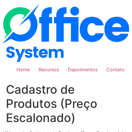
Pular
para
o
conteúdo
Home
Recursos
Depoimentos
Contato
Cadastro de
Produtos (Preço
Escalonado)