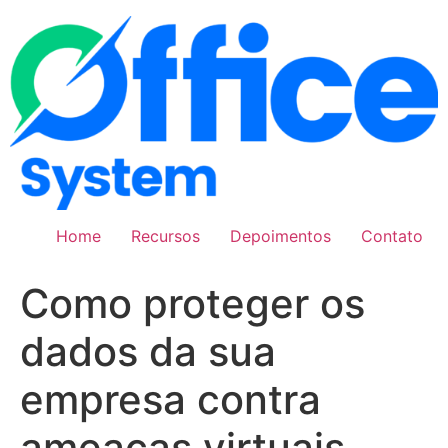
Pular
para
o
conteúdo
Home
Recursos
Depoimentos
Contato
Como proteger os
dados da sua
empresa contra
ameaças virtuais