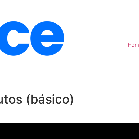
Hom
tos (básico)