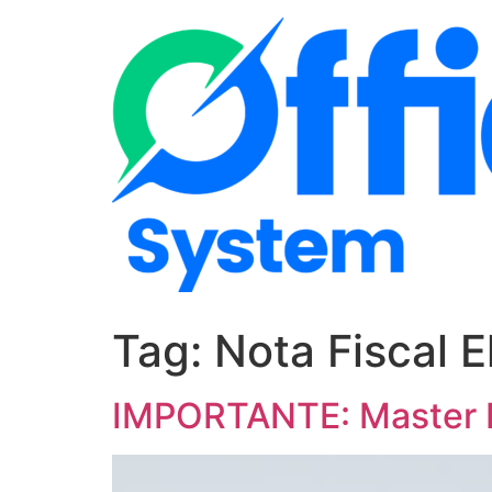
Pular
para
o
conteúdo
Tag:
Nota Fiscal E
IMPORTANTE: Master NF